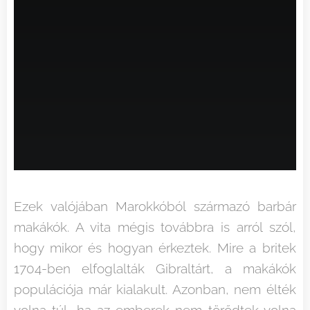
Ezek valójában Marokkóból származó barbár
makákók. A vita mégis továbbra is arról szól,
hogy mikor és hogyan érkeztek. Mire a britek
1704-ben elfoglalták Gibraltárt, a makákók
populációja már kialakult. Azonban, nem élték
volna túl, ha az emberek nem törődtek volna