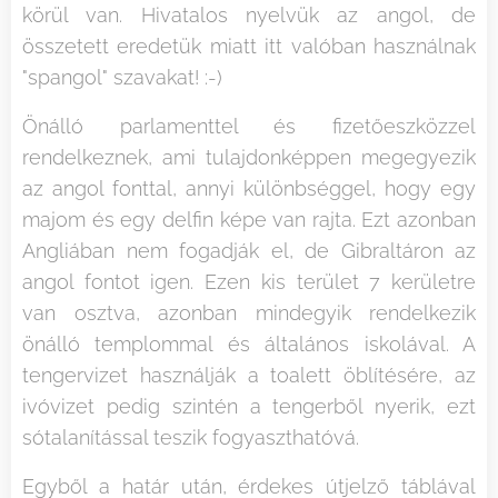
körül van. Hivatalos nyelvük az angol, de
összetett eredetük miatt itt valóban használnak
"spangol" szavakat! :-)
Önálló parlamenttel és fizetőeszközzel
rendelkeznek, ami tulajdonképpen megegyezik
az angol fonttal, annyi különbséggel, hogy egy
majom és egy delfin képe van rajta. Ezt azonban
Angliában nem fogadják el, de Gibraltáron az
angol fontot igen. Ezen kis terület 7 kerületre
van osztva, azonban mindegyik rendelkezik
önálló templommal és általános iskolával. A
tengervizet használják a toalett öblítésére, az
ivóvizet pedig szintén a tengerből nyerik, ezt
sótalanítással teszik fogyaszthatóvá.
Egyből a határ után, érdekes útjelző táblával