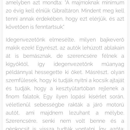
amelyben azt mondta: "A majmoknak minimum
20 évig kell élniük Gibraltáron. Mindent meg kell
tenni annak érdekében, hogy ezt elérjük, és azt
követően is fenntartsuk."
Idegenvezetőnk elmesélte, milyen bajkeverő
makik ezek! Egyrészt, az autók lehúzott ablakain
át is bemásznak, de szerencsére félnek a
kígyóktól, így idegenvezetőnk műanyag
példánnyal hessegette ki őket. Másrészt, olyan
szemfülesek, hogy ki tudják nyitni a kocsik ajtaját
és tudják, hogy a kesztyűtartóban rejlenek a
finom falatok. Egy ilyen lopási kísérlet során,
véletlenül sebességbe rakták a járó motorú
autót, ami majdnem lezuhant a mélybe.
Szerencsére, senki nem volt benne és a
gépkocsit is vissza tudták vontatni. Így, azóta: