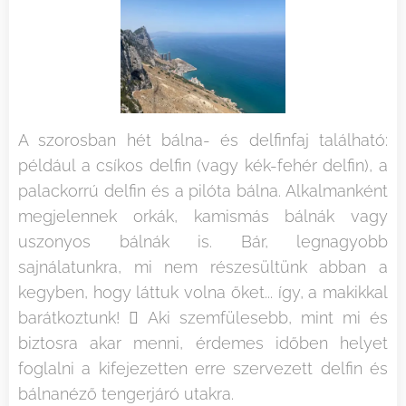
A szorosban hét bálna- és delfinfaj található:
például a csíkos delfin (vagy kék-fehér delfin), a
palackorrú delfin és a pilóta bálna. Alkalmanként
megjelennek orkák, kamismás bálnák vagy
uszonyos bálnák is. Bár, legnagyobb
sajnálatunkra, mi nem részesültünk abban a
kegyben, hogy láttuk volna őket... így, a makikkal
barátkoztunk!  Aki szemfülesebb, mint mi és
biztosra akar menni, érdemes időben helyet
foglalni a kifejezetten erre szervezett delfin és
2025.01.22
2025.01.22
bálnanéző tengerjáró utakra.