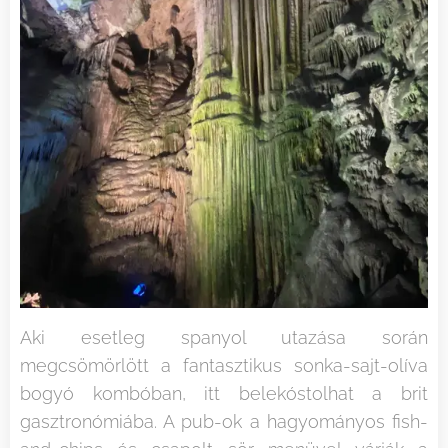
Aki esetleg spanyol utazása során
megcsömörlött a fantasztikus sonka-sajt-olíva
bogyó kombóban, itt belekóstolhat a brit
gasztronómiába. A pub-ok a hagyományos fish-