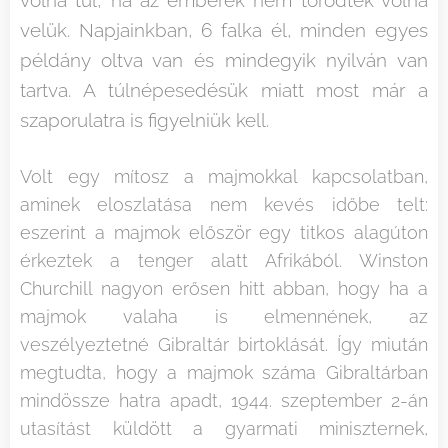
velük. Napjainkban, 6 falka él, minden egyes
példány oltva van és mindegyik nyilván van
tartva. A túlnépesedésük miatt most már a
szaporulatra is figyelniük kell.
Volt egy mítosz a majmokkal kapcsolatban,
aminek eloszlatása nem kevés időbe telt:
eszerint a majmok először egy titkos alagúton
érkeztek a tenger alatt Afrikából. Winston
Churchill nagyon erősen hitt abban, hogy ha a
majmok valaha is elmennének, az
veszélyeztetné Gibraltár birtoklását. Így miután
megtudta, hogy a majmok száma Gibraltárban
mindössze hatra apadt, 1944. szeptember 2-án
utasítást küldött a gyarmati miniszternek,