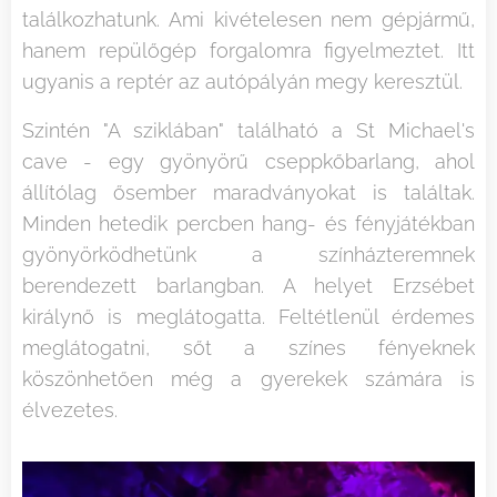
találkozhatunk. Ami kivételesen nem gépjármű,
hanem repülőgép forgalomra figyelmeztet. Itt
ugyanis a reptér az autópályán megy keresztül.
Szintén "A sziklában" található a St Michael's
cave - egy gyönyörű cseppkőbarlang, ahol
állítólag ősember maradványokat is találtak.
Minden hetedik percben hang- és fényjátékban
gyönyörködhetünk a színházteremnek
berendezett barlangban. A helyet Erzsébet
királynő is meglátogatta. Feltétlenül érdemes
meglátogatni, sőt a színes fényeknek
köszönhetően még a gyerekek számára is
élvezetes.