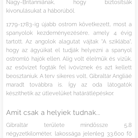
Nagy-Britanniának, hogy biztosítsák
kivonulásukat a háborúból.
1779-1783-ig újabb ostrom következett, most a
spanyolok kezdeményezésére, amely 4 évig
tartott. Az angolok alagutat vájtak "A sziklába",
hogy az ágyúikat el tudják helyezni a spanyol
ostromló hajók ellen. Alig volt élelmük és vizük,
az esővizet fogták fel ivóvíznek és azt kellett
beosztaniuk. A terv sikeres volt, Gibraltár Angliáé
maradt továbbra is. Így az oda látogatók
készíthetik az útlevelüket határátlépéskor.
Amit csak a helyiek tudnak...
Gibraltár területe mindössze 5,8
négyzetkilométer, lakossága jelenleg 33.600 fő