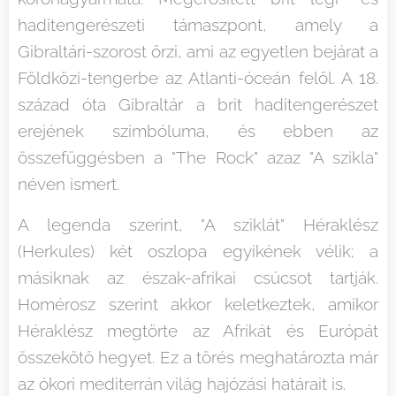
haditengerészeti támaszpont, amely a
Gibraltári-szorost őrzi, ami az egyetlen bejárat a
Földközi-tengerbe az Atlanti-óceán felől. A 18.
század óta Gibraltár a brit haditengerészet
erejének szimbóluma, és ebben az
összefüggésben a "The Rock" azaz "A szikla"
néven ismert.
A legenda szerint, "A sziklát" Héraklész
(Herkules) két oszlopa egyikének vélik; a
másiknak az észak-afrikai csúcsot tartják.
Homérosz szerint akkor keletkeztek, amikor
Héraklész megtörte az Afrikát és Európát
összekötő hegyet. Ez a törés meghatározta már
az ókori mediterrán világ hajózási határait is.