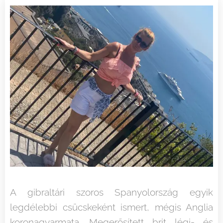
A gibraltári szoros Spanyolország egyik
legdélebbi csücskeként ismert, mégis Anglia
koronagyarmata. Megerősített brit légi- és