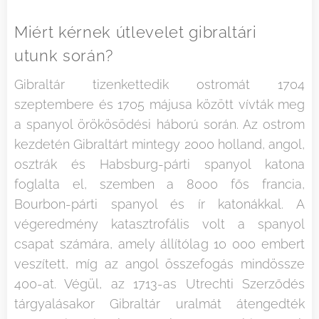
Miért kérnek útlevelet gibraltári
utunk során?
Gibraltár tizenkettedik ostromát 1704
szeptembere és 1705 májusa között vívták meg
a spanyol örökösödési háború során. Az ostrom
kezdetén Gibraltárt mintegy 2000 holland, angol,
osztrák és Habsburg-párti spanyol katona
foglalta el, szemben a 8000 fős francia,
Bourbon-párti spanyol és ír katonákkal. A
végeredmény katasztrofális volt a spanyol
csapat számára, amely állítólag 10 000 embert
veszített, míg az angol összefogás mindössze
400-at. Végül, az 1713-as Utrechti Szerződés
tárgyalásakor Gibraltár uralmát átengedték