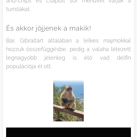
and-chips és csapolt sör menüvel várják a
turistákat.
És akkor jöjjenek a makik!
Bár, Gibraltárt általában a lelkes majmokkal
hozzuk összefüggésbe, pedig a valaha létezett
legnagyobb jelenleg is élő vad delfin
populációja él ott.