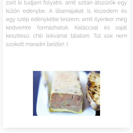
zsírt ki tudjam folyatni, amit szitán átszűrök egy
külön edénybe. A libamájakat is kiszedem és
egy szép edénykébe teszem, amit ilyenkor még
kedvemre formázhatok. Kaláccsal és saját
készítésű chili lekvárral tálalom. Túl sok nem
szokott maradni belőle! :)
2025.01.22
2025.01.22
Nem
A
2026.06.25
2026.06.06
Hogyan
Mi
is
tartós
látszik
történik
olyan
hajszínez