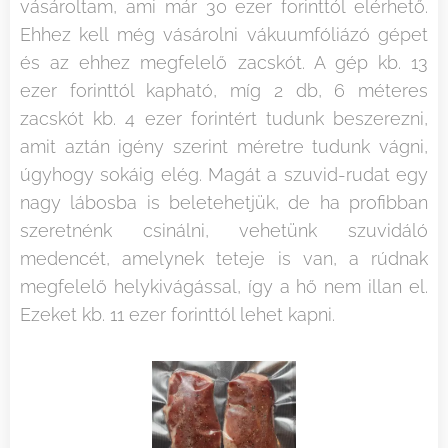
vásároltam, ami már 30 ezer forinttól elérhető.
Ehhez kell még vásárolni vákuumfóliázó gépet
és az ehhez megfelelő zacskót. A gép kb. 13
ezer forinttól kapható, míg 2 db, 6 méteres
zacskót kb. 4 ezer forintért tudunk beszerezni,
amit aztán igény szerint méretre tudunk vágni,
úgyhogy sokáig elég. Magát a szuvid-rudat egy
nagy lábosba is beletehetjük, de ha profibban
szeretnénk csinálni, vehetünk szuvidáló
medencét, amelynek teteje is van, a rúdnak
megfelelő helykivágással, így a hő nem illan el.
Ezeket kb. 11 ezer forinttól lehet kapni.