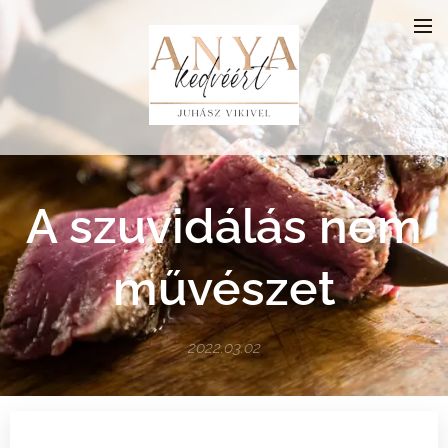
A szuvidálás nem
művészet
2022.03.02