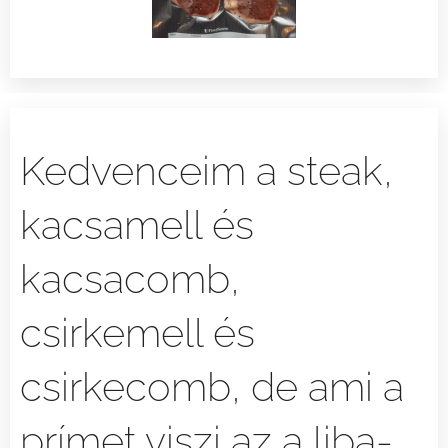
Kedvenceim a steak,
kacsamell és
kacsacomb,
csirkemell és
csirkecomb, de ami a
prímet viszi az a liba-