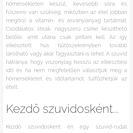
hőmérsékleten készül, kevesebb sóra és
fűszerre van szükség, miközben az étel jobban
megőrzi a vitamin- és ásványianyag tartalmát.
Csodálatos steak, nagyszerű csirke készíthető
belőle, amit utána csak pirítani kell. Az így
elkészített hús hűtőszekrényben tovább
tárolható vagy akár fagyasztani is lehet. A szuvid
hátránya, hogy viszonylag hosszú az elkészítési
idő és ha nem megfelelően választjuk meg a
hőmérsékletet és időtartamot, túlfőzhetjük az
ételt.
Kezdő szuvidosként...
Kezdő szuvidosként én egy szuvid-rudat