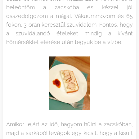
beleöntöm a zacskóba és kézzel jól
összedolgozom a májjal. Vákuummozom és 65
fokon, 3 órán keresztül szuvidálom. Fontos, hogy
a szuvidálandó ételeket mindig a kívánt
hőmérséklet elérése után tegyük be a vízbe.
Amikor lejárt az idő, hagyom hűlni a zacskóban,
majd a sarkából levágok egy kicsit, hogy a kisült