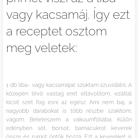
vagy kacsamáj. Így ezt
a receptet osztom
meg veletek:
1 db liba- vagy kacsamájat szoktam szuvidálni. A
közepén lévő vastag eret eltávolítom, ezáltal
kicsit szét fog esni az egész. Ami nem baj, a
nagyobb darabokat is több részbe szakítom,
vágom. Beleteszem a vákuumfóliába. Külön
edényben sót, borsot, barnacukrot keverek
össze és rumot öntök hozzá. Ezt a keveréket is