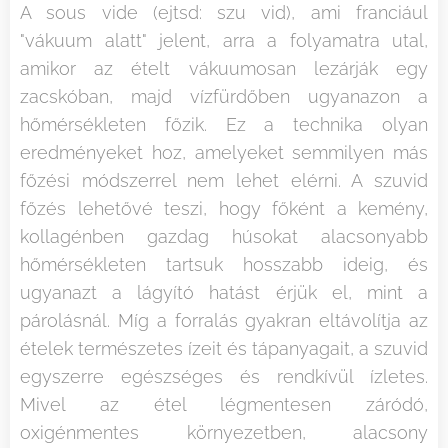
A sous vide (ejtsd: szu vid), ami franciául
"vákuum alatt" jelent, arra a folyamatra utal,
amikor az ételt vákuumosan lezárják egy
zacskóban, majd vízfürdőben ugyanazon a
hőmérsékleten főzik. Ez a technika olyan
eredményeket hoz, amelyeket semmilyen más
főzési módszerrel nem lehet elérni. A szuvid
főzés lehetővé teszi, hogy főként a kemény,
kollagénben gazdag húsokat alacsonyabb
hőmérsékleten tartsuk hosszabb ideig, és
ugyanazt a lágyító hatást érjük el, mint a
párolásnál. Míg a forralás gyakran eltávolítja az
ételek természetes ízeit és tápanyagait, a szuvid
egyszerre egészséges és rendkívül ízletes.
Mivel az étel légmentesen záródó,
oxigénmentes környezetben, alacsony