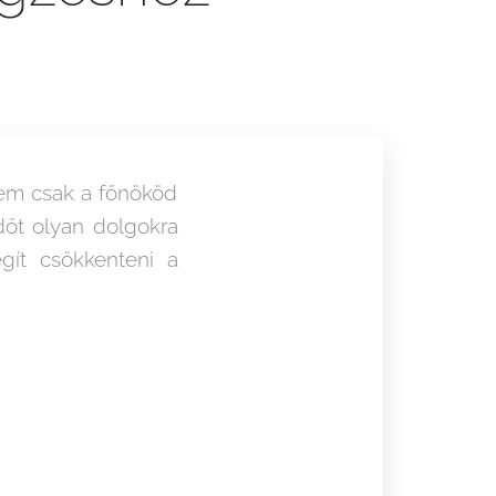
Nem csak a főnököd
időt olyan dolgokra
gít csökkenteni a