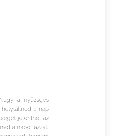
 Nagy a nyüzsgés
 helytállnod a nap
séget jelenthet az
néd a napot azzal,
egtervezed, hogyan