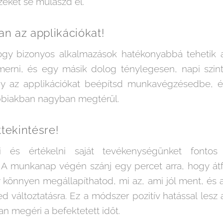
zeket se mulaszd el.
n az applikációkat!
hogy bizonyos alkalmazások hatékonyabbá tehetik 
rni, és egy másik dolog ténylegesen, napi szint
gy az applikációkat beépítsd munkavégzésedbe, é
bbiakban nagyban megtérül.
ttekintésre!
ni és értékelni saját tevékenységünket fonto
A munkanap végén szánj egy percet arra, hogy átf
y könnyen megállapíthatod, mi az, ami jól ment, és
 változtatásra. Ez a módszer pozitív hatással lesz
tan megéri a befektetett időt.