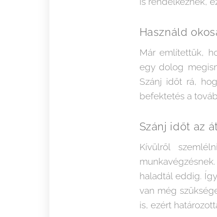
is rendelkeznek, e
Használd okosa
Már említettük, 
egy dolog megisme
Szánj időt rá, ho
befektetés a tová
Szánj időt az á
Kívülről szemlél
munkavégzésnek. 
haladtál eddig. Íg
van még szükséged
is, ezért határozot