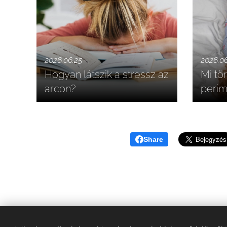
2026.06.25
2026.0
Hogyan látszik a stressz az
Mi tör
arcon?
perim
Share