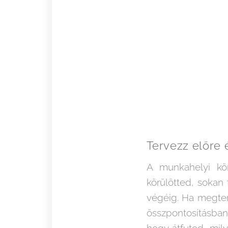
Tervezz előre é
A munkahelyi kö
körülötted, sokan
végéig. Ha megter
összpontosításban
hogy átfutod, mil