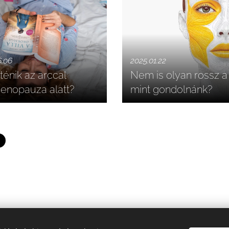
6.06
2025.01.22
ténik az arccal
Nem is olyan rossz a 
enopauza alatt?
mint gondolnánk?