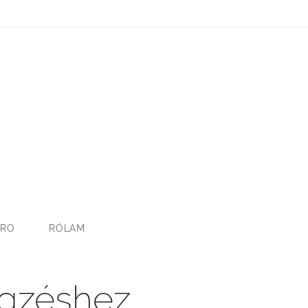
TRO
RÓLAM
égzéshez