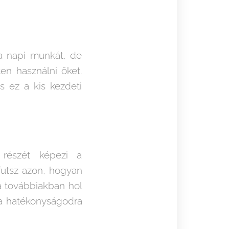
a napi munkát, de
en használni őket.
s ez a kis kezdeti
s részét képezi a
utsz azon, hogyan
 a továbbiakban hol
 a hatékonyságodra