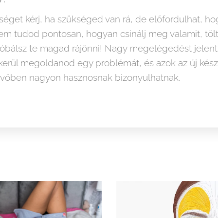
séget kérj, ha szükséged van rá, de előfordulhat, ho
m tudod pontosan, hogyan csinálj meg valamit, tölt
óbálsz te magad rájönni! Nagy megelégedést jelenth
erül megoldanod egy problémát, és azok az új kész
 jövőben nagyon hasznosnak bizonyulhatnak.