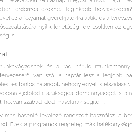
ndben érdemes ezekhez leginkább hozzákezdeni?
vel ez a folyamat gyerekjátékká válik, és a tervez
összeállítására nyílik lehetőség, de csökken az egy
ség is.
rat!
unkavégzésnek és a rád háruló munkamennyis
rvezéséről van szó, a naptár lesz a legjobb bar
t és fontos határidőt, nehogy egyet is elszalassz.
okban kijelölöd a szükséges időmennyiséget is, a n
d, hol van szabad időd másoknak segíteni.
y más hasonló levelező rendszert használsz, a beé
töltsd. Ezek a programok rengeteg más hatékonyságot