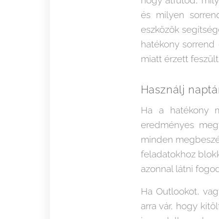
és milyen sorre
eszközök segítségé
hatékony sorrend 
miatt érzett feszült
Használj naptá
Ha a hatékony m
eredményes megte
minden megbeszélés
feladatokhoz blokk
azonnal látni fogo
Ha Outlookot, vag
arra vár, hogy ki