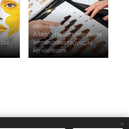
2025.01.22
A tartós hajszínezők világa:
zsír,
természetes ragyogás
kíméletesen