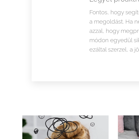
Fontos, hogy segít
a megoldást. Ha ne
azzal, hogy megpr
módon egyedül sik
ezáltal szerzel, a