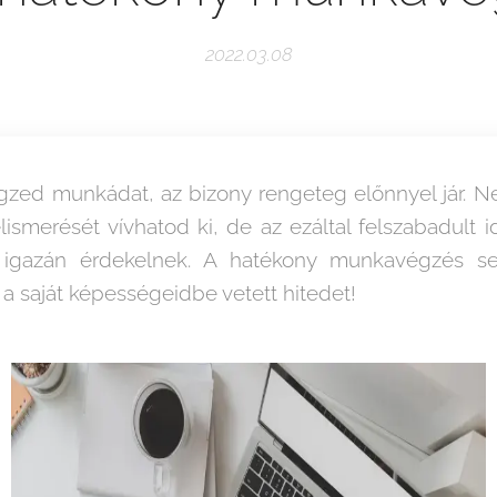
2022.03.08
zed munkádat, az bizony rengeteg előnnyel jár. 
ismerését vívhatod ki, de az ezáltal felszabadult 
k igazán érdekelnek. A hatékony munkavégzés se
 a saját képességeidbe vetett hitedet!