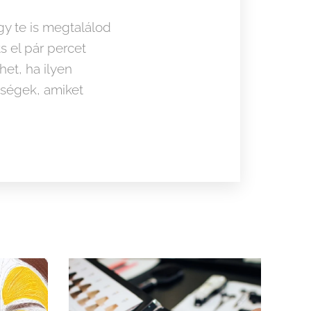
gy te is megtalálod
s el pár percet
et, ha ilyen
ségek, amiket