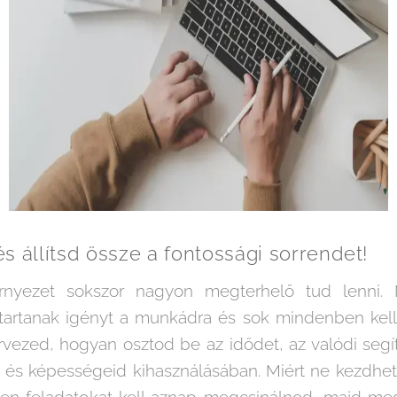
s állítsd össze a fontossági sorrendet!
rnyezet sokszor nagyon megterhelő tud lenni.
 tartanak igényt a munkádra és sok mindenben kell
vezed, hogyan osztod be az idődet, az valódi segít
 és képességeid kihasználásában. Miért ne kezdhet
yen feladatokat kell aznap megcsinálnod, majd m