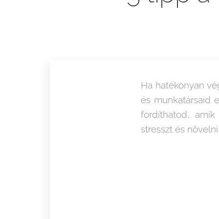
Ha hatékonyan vég
és munkatársaid el
fordíthatod, ami
stresszt és növelni