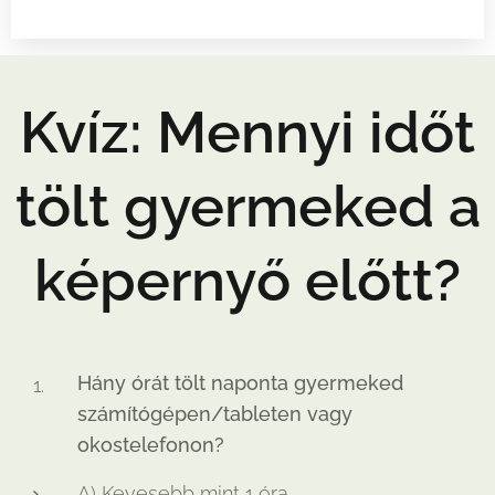
Kvíz: Mennyi időt
tölt gyermeked a
képernyő előtt?
Hány órát tölt naponta gyermeked
számítógépen/tableten vagy
okostelefonon?
A) Kevesebb mint 1 óra