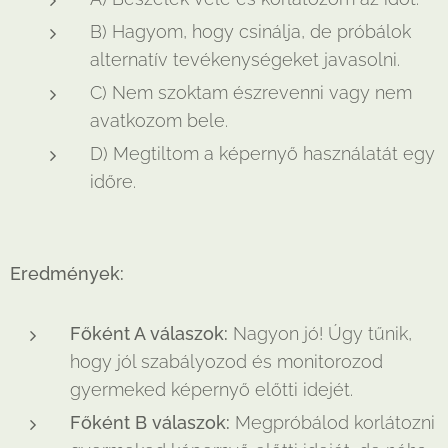
B) Hagyom, hogy csinálja, de próbálok
alternatív tevékenységeket javasolni.
C) Nem szoktam észrevenni vagy nem
avatkozom bele.
D) Megtiltom a képernyő használatát egy
időre.
Eredmények:
Főként A válaszok:
Nagyon jó! Úgy tűnik,
hogy jól szabályozod és monitorozod
gyermeked képernyő előtti idejét.
Főként B válaszok:
Megpróbálod korlátozni