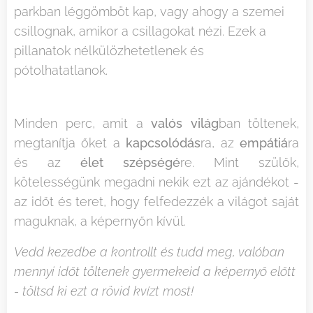
parkban léggömböt kap, vagy ahogy a szemei
csillognak, amikor a csillagokat nézi. Ezek a
pillanatok nélkülözhetetlenek és
pótolhatatlanok.
Minden perc, amit a
valós világ
ban töltenek,
megtanítja őket a
kapcsolódás
ra, az
empátiá
ra
és az
élet szépségé
re. Mint szülők,
kötelességünk megadni nekik ezt az ajándékot -
az időt és teret, hogy felfedezzék a világot saját
maguknak, a képernyőn kívül.
Vedd kezedbe a kontrollt és tudd meg, valóban
mennyi időt töltenek gyermekeid a képernyő előtt
- töltsd ki ezt a rövid kvízt most!