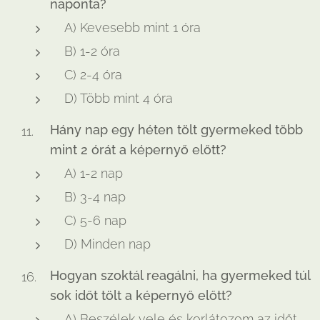
naponta?
A) Kevesebb mint 1 óra
B) 1-2 óra
C) 2-4 óra
D) Több mint 4 óra
Hány nap egy héten tölt gyermeked több
mint 2 órát a képernyő előtt?
A) 1-2 nap
B) 3-4 nap
C) 5-6 nap
D) Minden nap
Hogyan szoktál reagálni, ha gyermeked túl
sok időt tölt a képernyő előtt?
A) Beszélek vele és korlátozom az időt.