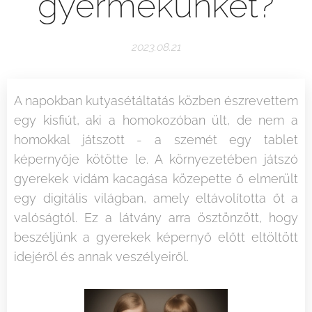
gyermekünket?
2023.08.21
A napokban kutyasétáltatás közben észrevettem
egy kisfiút, aki a homokozóban ült, de nem a
homokkal játszott - a szemét egy tablet
képernyője kötötte le. A környezetében játszó
gyerekek vidám kacagása közepette ő elmerült
egy digitális világban, amely eltávolította őt a
valóságtól. Ez a látvány arra ösztönzött, hogy
beszéljünk a gyerekek képernyő előtt eltöltött
idejéről és annak veszélyeiről.