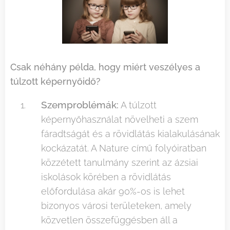
Csak néhány példa, hogy miért veszélyes a
túlzott képernyőidő?
Szemproblémák:
A túlzott
képernyőhasználat növelheti a szem
fáradtságát és a rövidlátás kialakulásának
kockázatát. A Nature című folyóiratban
közzétett tanulmány szerint az ázsiai
iskolások körében a rövidlátás
előfordulása akár 90%-os is lehet
bizonyos városi területeken, amely
közvetlen összefüggésben áll a