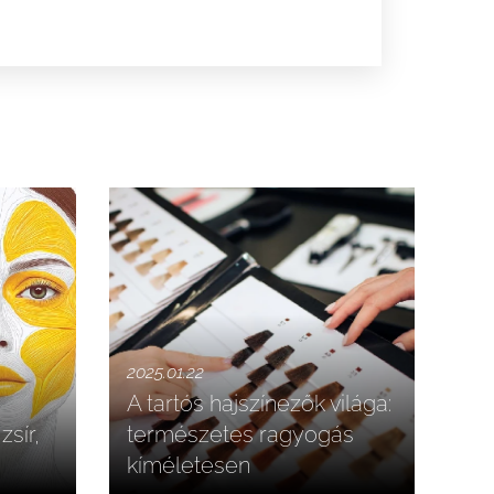
2025.01.22
A tartós hajszínezők világa:
zsír,
természetes ragyogás
kíméletesen