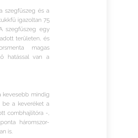
 a szegfűszeg és a
ukkfű igazoltan 75
 A szegfűszeg egy
dott területen, és
borsmenta magas
tő hatással van a
, a kevesebb mindig
zd be a keveréket a
t combhajlítóra -,
naponta háromszor-
n is.