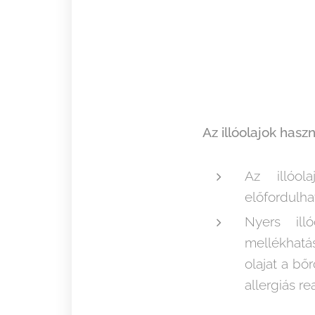
Az illóolajok has
Az illóol
előfordulhat
Nyers ill
mellékhatás
olajat a bő
allergiás re