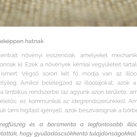
éleképpen hatnak
ncentrált növényi esszenciák, amelyeket mechani
 vonnak ki. Ezek a növények kémiai vegyületeit tar
 ismert. Végső soron két fő módja van az illóol
yileg. Amikor belélegzed az illóolajokat, azok 
l a limbikus rendszerbe (az agyunk azon területe, a
elelős; ez kommunikál az idegrendszerünkkel). Amik
uk (ami hígítást igényel), azok beszivárognak a bőrbe
egfűszeg és a borsmenta a legfontosabb illóo
atták, hogy gyulladáscsökkentő tulajdonságokkal