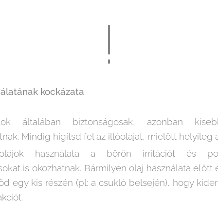
ználatának kockázata
ajok általában biztonságosak, azonban kise
nak. Mindig hígítsd fel az illóolajat, mielőtt helyileg
óolajok használata a bőrön irritációt és pot
okat is okozhatnak. Bármilyen olaj használata előtt e
röd egy kis részén (pl: a csukló belsején), hogy kide
akciót.