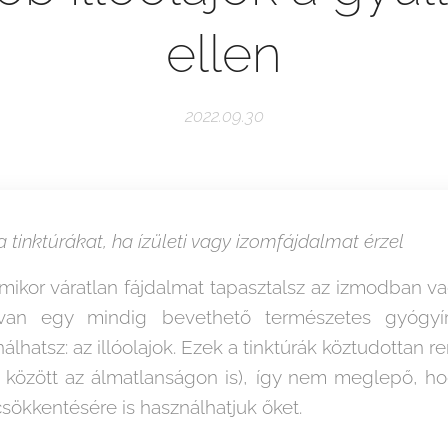
ellen
2022.09.30
tinktúrákat, ha ízületi vagy izomfájdalmat érzel
mikor váratlan fájdalmat tapasztalsz az izmodban va
van egy mindig bevethető természetes gyógyír
ználhatsz: az illóolajok. Ezek a tinktúrák köztudottan
 között az álmatlanságon is), így nem meglepő, h
sökkentésére is használhatjuk őket.