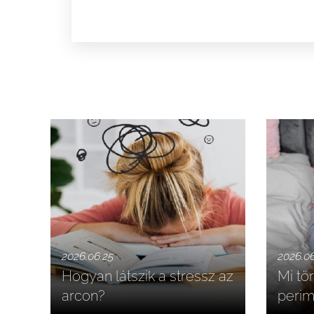
2026.06.25
2026.0
Hogyan látszik a stressz az
Mi tör
arcon?
perim