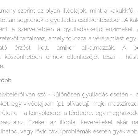
lmány szerint az olyan illóolajok, mint a kakukkfű,
tottan segítenek a gyulladás csökkentésében. A kak
kenti a szervezetben a gyulladáskeltő enzimeket.
etevőt tartalmaz, amely fokozza a véráramlást egy a
tató érzést kelt, amikor alkalmazzák. A 
k köszönhetően ennek ellenkezőjét teszi - hűsí
e.
több
felviteléről van szó - különösen gyulladás esetén -
őket egy vivőolajban (pl. olívaolaj) majd masszíro
erületre - a könyöködre, a térdedre, egy meghúzódot
pasztalsz. Ezeket az illóolaj keverékeket akár 
lhatod, vagy rövid távú problémák esetén gyakrabba