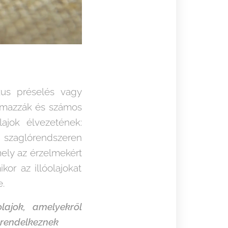
kus préselés vagy
talmazzák és számos
ajok élvezetének:
a szaglórendszeren
mely az érzelmekért
or az illóolajokat
.
lajok, amelyekről
 rendelkeznek