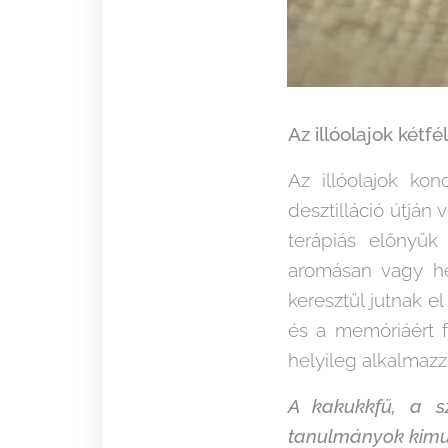
Az illóolajok kétf
Az illóolajok ko
desztilláció útján
terápiás előnyük
aromásan vagy hel
keresztül jutnak e
és a memóriáért f
helyileg alkalmazz
A kakukkfű, a sz
tanulmányok kimut