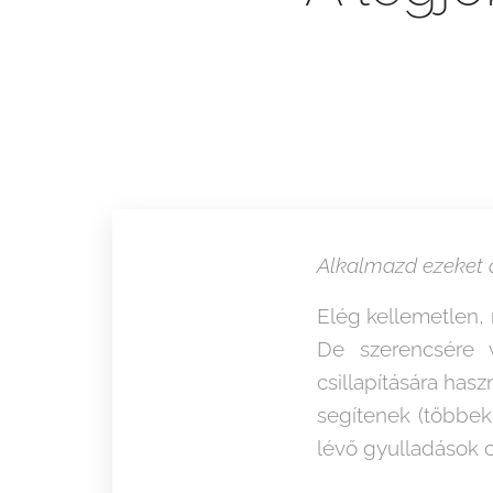
Alkalmazd ezeket a 
Elég kellemetlen, 
De szerencsére 
csillapítására has
segítenek (többek
lévő gyulladások c