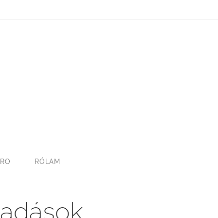
TRO
RÓLAM
lladások