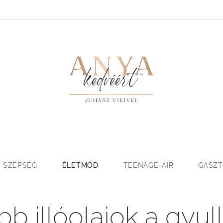
SZÉPSÉG
ÉLETMÓD
TEENAGE-AIR
GASZ
bb illóolajok a gyu