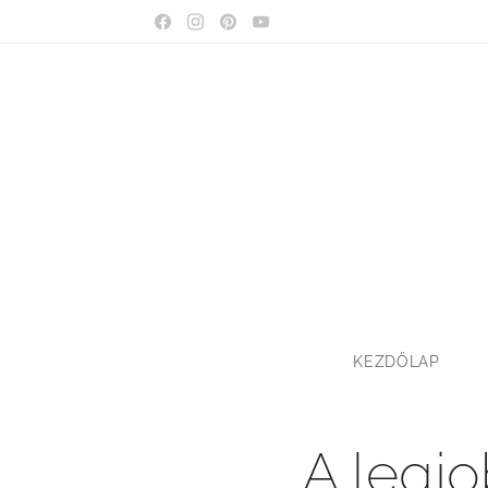
KEZDŐLAP
A legjo