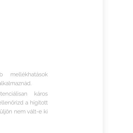
bb mellékhatások
 alkalmaznád.
enciálisan káros
llenőrizd a hígított
rüljön nem vált-e ki