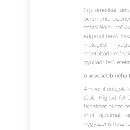
Egy amerikai tanu
borsmenta bizonyí
százalékkal csök
eugenol nevű össz
melegítő, nyug
mentoltartalmána
gyulladt területekr
A kevesebb néha 
Amikor illóolajok 
több. Hígítsd fel 
fájdalmat okozó t
ahol fájdalmat ta
négyszer is haszná