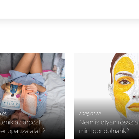
6.06
2025.01.22
ténik az arccal
Nem is olyan rossz a 
enopauza alatt?
mint gondolnánk?