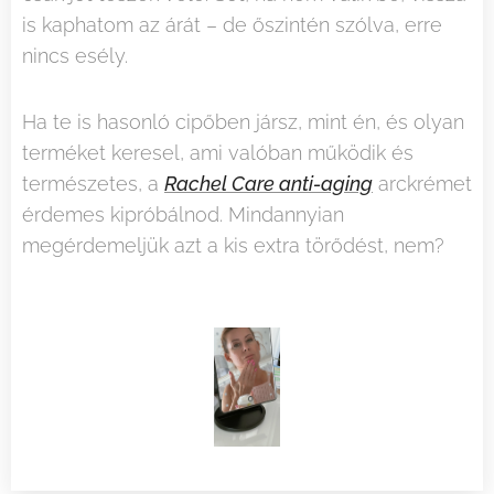
is kaphatom az árát – de őszintén szólva, erre
nincs esély.
Ha te is hasonló cipőben jársz, mint én, és olyan
terméket keresel, ami valóban működik és
természetes, a
Rachel Care anti-aging
arckrémet
érdemes kipróbálnod. Mindannyian
megérdemeljük azt a kis extra törődést, nem?
😉
2025.01.22
2025.01.22
Nem
A
2026.06.25
2026.06.06
Hogyan
Mi
is
tartós