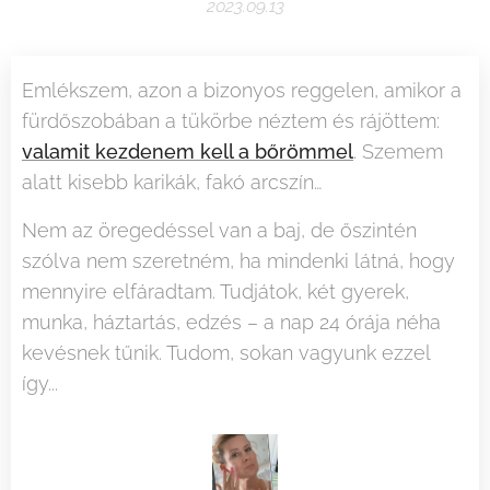
2023.09.13
Emlékszem, azon a bizonyos reggelen, amikor a
fürdőszobában a tükörbe néztem és rájöttem:
valamit kezdenem kell a bőrömmel
. Szemem
alatt kisebb karikák, fakó arcszín…
Nem az öregedéssel van a baj, de őszintén
szólva nem szeretném, ha mindenki látná, hogy
mennyire elfáradtam. Tudjátok, két gyerek,
munka, háztartás, edzés – a nap 24 órája néha
kevésnek tűnik. Tudom, sokan vagyunk ezzel
így...