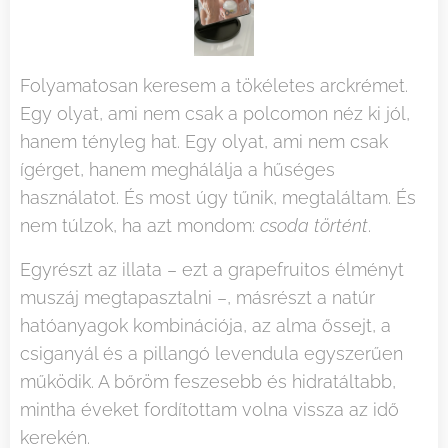
Folyamatosan keresem a tökéletes arckrémet.
Egy olyat, ami nem csak a polcomon néz ki jól,
hanem tényleg hat. Egy olyat, ami nem csak
ígérget, hanem meghálálja a hűséges
használatot. És most úgy tűnik, megtaláltam. És
nem túlzok, ha azt mondom:
csoda történt
.
Egyrészt az illata – ezt a grapefruitos élményt
muszáj megtapasztalni –, másrészt a natúr
hatóanyagok kombinációja, az alma őssejt, a
csiganyál és a pillangó levendula egyszerűen
működik. A bőröm feszesebb és hidratáltabb,
mintha éveket fordítottam volna vissza az idő
kerekén.