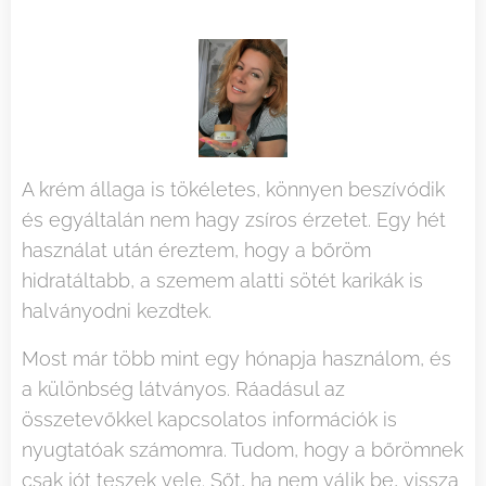
A krém állaga is tökéletes, könnyen beszívódik
és egyáltalán nem hagy zsíros érzetet. Egy hét
használat után éreztem, hogy a bőröm
hidratáltabb, a szemem alatti sötét karikák is
halványodni kezdtek.
Most már több mint egy hónapja használom, és
a különbség látványos. Ráadásul az
összetevőkkel kapcsolatos információk is
nyugtatóak számomra. Tudom, hogy a bőrömnek
csak jót teszek vele. Sőt, ha nem válik be, vissza