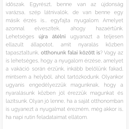
időszak. Egyrészt, benne van az újdonság
varázsa, szép látnivalók, de van benne egy
másik érzés is... egyfajta nyugalom. Amelyet
azonnal elveszítek, ahogy hazaértünk.
Lehetséges
újra átélni
ugyanazt a teljesen
ellazult állapotot, amit nyaralás közben
tapasztaltunk,
otthonunk falai között is
? Vagy az
is lehetséges, hogy a nyugalom érzése, amelyet
a vakáció során érzünk, inkább belőlünk fakad,
mintsem a helyből, ahol tartózkodunk. Olyankor
ugyanis engedélyezzük magunknak, hogy a
nyaralásunk közben jól érezzük magunkat és
lazítsunk. Olyan jó lenne, ha a saját otthonomban
is ugyanezt a nyugalmat érezném, még akkor is,
ha napi rutin feladataimat ellátom.