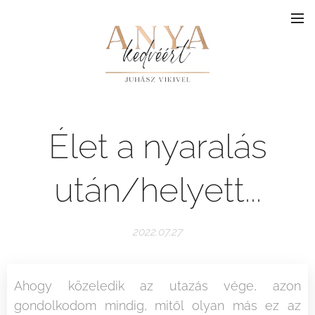
Élet a nyaralás
után/helyett...
2022.07.27
Ahogy közeledik az utazás vége, azon
gondolkodom mindig, mitől olyan más ez az