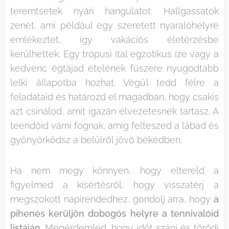
teremtsetek nyári hangulatot. Hallgassatok
zenét, ami például egy szeretett nyaralóhelyre
emlékeztet, így vakációs életérzésbe
kerülhettek. Egy trópusi ital egzotikus íze vagy a
kedvenc égtájad ételének fűszere nyugodtabb
lelki állapotba hozhat. Végül tedd félre a
feladataid és határozd el magadban, hogy csakis
azt csinálod, amit igazán élvezetesnek tartasz. A
teendőid várni fognak, amíg felteszed a lábad és
gyönyörködsz a belülről jövő békédben.
Ha nem megy könnyen, hogy eltereld a
figyelmed a kísértésről, hogy visszatérj a
megszokott napirendedhez, gondolj arra, hogy
a
pihenés kerüljön dobogós helyre a tennivalóid
listáján
. Megérdemled, hogy időt szánj és törődj