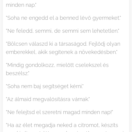
minden nap."
"Soha ne engedd el a benned lévő gyermeket."
"Ne feledd, semmi, de semmi sem lehetetlen."
"Bölcsen válaszd ki a társaságod. Fejlődj olyan
emberekkel, akik segítenek a növekedésben."
"Mindig gondolkozz, mielőtt cselekszel és
beszélsz."
"Soha nem baj segítséget kérni."
"Az álmaid megvalósításra várnak."
"Ne felejtsd el szeretni magad minden nap!"
"Ha az élet megadja neked a citromot, készíts