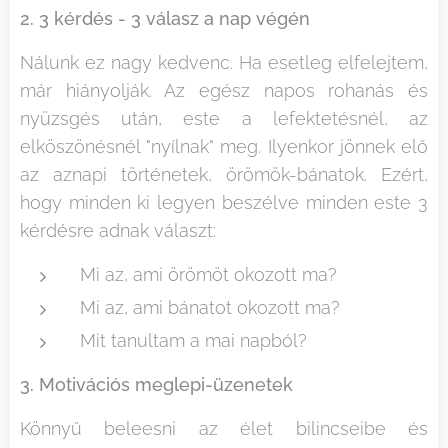
2.
3 kérdés - 3 válasz a nap végén
Nálunk ez nagy kedvenc. Ha esetleg elfelejtem,
már hiányolják. Az egész napos rohanás és
nyüzsgés után, este a lefektetésnél, az
elköszönésnél "nyílnak" meg. Ilyenkor jönnek elő
az aznapi történetek, örömök-bánatok. Ezért,
hogy minden ki legyen beszélve minden este 3
kérdésre adnak választ:
Mi az, ami örömöt okozott ma?
Mi az, ami bánatot okozott ma?
Mit tanultam a mai napból?
3. Motivációs meglepi-üzenetek
Könnyű beleesni az élet bilincseibe és