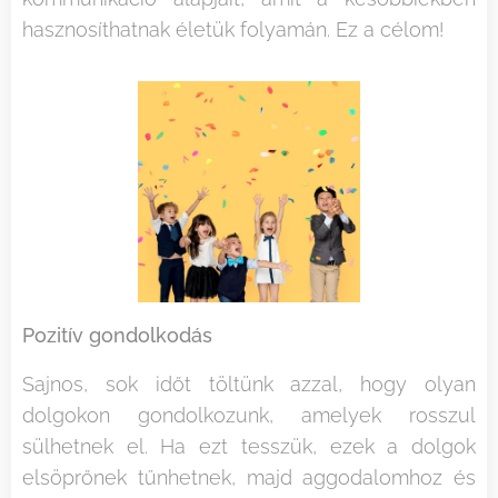
hasznosíthatnak életük folyamán. Ez a célom!
Pozitív gondolkodás
Sajnos, sok időt töltünk azzal, hogy olyan
dolgokon gondolkozunk, amelyek rosszul
sülhetnek el. Ha ezt tesszük, ezek a dolgok
elsöprőnek tűnhetnek, majd aggodalomhoz és