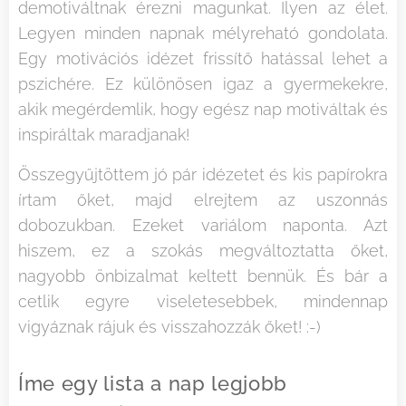
demotiváltnak érezni magunkat. Ilyen az élet.
Legyen minden napnak mélyreható gondolata.
Egy motivációs idézet frissítő hatással lehet a
pszichére. Ez különösen igaz a gyermekekre,
akik megérdemlik, hogy egész nap motiváltak és
inspiráltak maradjanak!
Összegyűjtöttem jó pár idézetet és kis papírokra
írtam őket, majd elrejtem az uszonnás
dobozukban. Ezeket variálom naponta. Azt
hiszem, ez a szokás megváltoztatta őket,
nagyobb önbizalmat keltett bennük. És bár a
cetlik egyre viseletesebbek, mindennap
vigyáznak rájuk és visszahozzák őket! :-)
Íme egy lista a nap legjobb