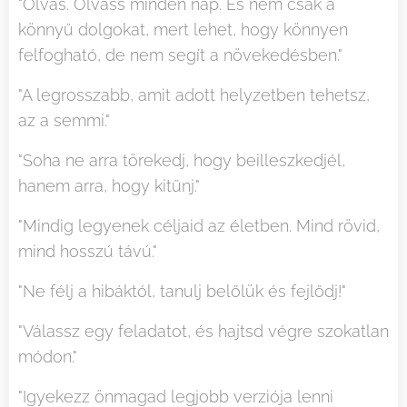
"Olvas. Olvass minden nap. És nem csak a
könnyű dolgokat, mert lehet, hogy könnyen
felfogható, de nem segít a növekedésben."
"A legrosszabb, amit adott helyzetben tehetsz,
az a semmi."
"Soha ne arra törekedj, hogy beilleszkedjél,
hanem arra, hogy kitűnj."
"Mindig legyenek céljaid az életben. Mind rövid,
mind hosszú távú."
"Ne félj a hibáktól, tanulj belőlük és fejlődj!"
"Válassz egy feladatot, és hajtsd végre szokatlan
módon."
"Igyekezz önmagad legjobb verziója lenni