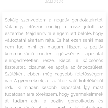
2022.09.09
Sokáig szenvedtem a negatív gondolataimtól.
Valahogy először mindig a rossz jutott az
eszembe. Majd annyira elegem lett belőle, hogy
változtatni akartam rajta. És hát ezen senki más
nem tud, mint én magam. Hiszen, a pozitív
kommunikáció minden egészséges kapcsolat
elengedhetetlen része. Kiépíti a kölcsönös
tiszteletet, bizalmat és ápolja az önbecsülést.
Szülőként ebben még nagyobb felelősségem
van. A gyermeknek, a szülőhöz való kötelékéből
indul ki minden későbbi kapcsolat. Így most
tudatosan arra törekszem, hogy gyermekeimnek
át tudjam adni a pozitív gondolkodás és
kommunikáció alapjait, amit a későbbiekben