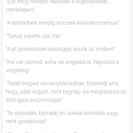
"Éld meg minden napodat a legteljesebb
mértékben."
"A tetteidnek mindig lesznek következményei."
"Tanulj valami újat ma."
"A jó gondolatok boldoggá teszik az embert."
"Ha van álmod, soha ne engedd el, hajszold a
végsőkig."
"Tedd magad versenytársadnak, törekedj arra,
hogy jobb legyél, mint tegnap, és megtalálod az
élet igazi esszenciáját!"
"Te okosabb, bátrabb és sokkal erősebb vagy,
mint gondolnád."