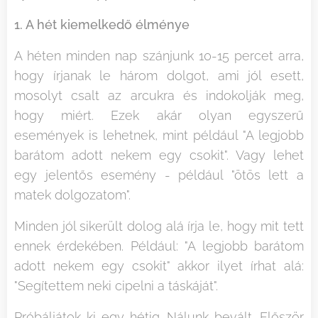
1. A hét kiemelkedő élménye
A héten minden nap szánjunk 10-15 percet arra,
hogy írjanak le három dolgot, ami jól esett,
mosolyt csalt az arcukra és indokolják meg,
hogy miért. Ezek akár olyan egyszerű
események is lehetnek, mint például "A legjobb
barátom adott nekem egy csokit". Vagy lehet
egy jelentős esemény - például "ötös lett a
matek dolgozatom".
Minden jól sikerült dolog alá írja le, hogy mit tett
ennek érdekében. Például: "A legjobb barátom
adott nekem egy csokit" akkor ilyet írhat alá:
"Segítettem neki cipelni a táskáját".
Próbáljátok ki egy hétig. Nálunk bevált. Először