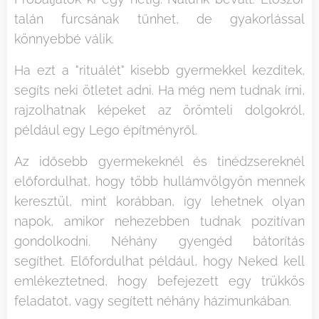
talán furcsának tűnhet, de gyakorlással
könnyebbé válik.
Ha ezt a "rituálét" kisebb gyermekkel kezditek,
segíts neki ötletet adni. Ha még nem tudnak írni,
rajzolhatnak képeket az örömteli dolgokról,
például egy Lego építményről.
Az idősebb gyermekeknél és tinédzsereknél
előfordulhat, hogy több hullámvölgyön mennek
keresztül, mint korábban, így lehetnek olyan
napok, amikor nehezebben tudnak pozitívan
gondolkodni. Néhány gyengéd bátorítás
segíthet. Előfordulhat például, hogy Neked kell
emlékeztetned, hogy befejezett egy trükkös
feladatot, vagy segített néhány házimunkában.