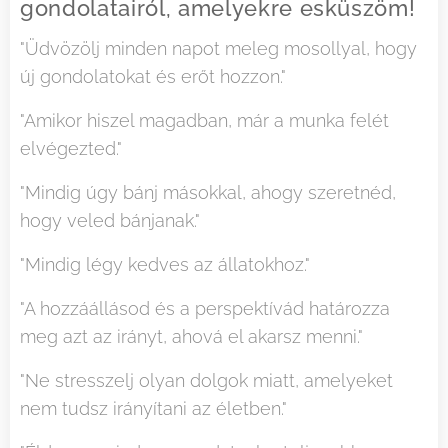
gondolatairól, amelyekre esküszöm!
"Üdvözölj minden napot meleg mosollyal, hogy
új gondolatokat és erőt hozzon."
"Amikor hiszel magadban, már a munka felét
elvégezted."
"Mindig úgy bánj másokkal, ahogy szeretnéd,
hogy veled bánjanak."
"Mindig légy kedves az állatokhoz."
"A hozzáállásod és a perspektívád határozza
meg azt az irányt, ahová el akarsz menni."
"Ne stresszelj olyan dolgok miatt, amelyeket
nem tudsz irányítani az életben."