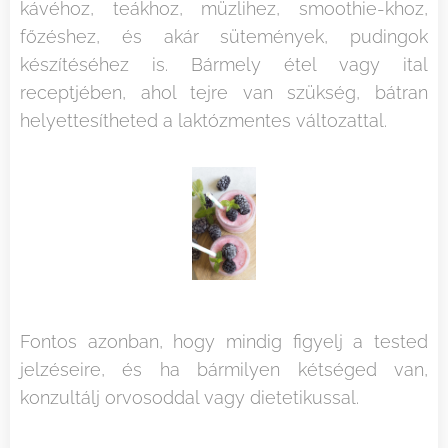
kávéhoz, teákhoz, müzlihez, smoothie-khoz,
főzéshez, és akár sütemények, pudingok
készítéséhez is. Bármely étel vagy ital
receptjében, ahol tejre van szükség, bátran
helyettesítheted a laktózmentes változattal.
Fontos azonban, hogy mindig figyelj a tested
jelzéseire, és ha bármilyen kétséged van,
2025.01.22
2025.01.22
konzultálj orvosoddal vagy dietetikussal.
Nem
A
2026.06.25
2026.06.06