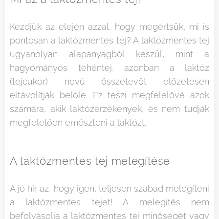
Kezdjük az elején azzal, hogy megértsük, mi is
pontosan a laktózmentes tej? A laktózmentes tej
ugyanolyan alapanyagból készül, mint a
hagyományos tehéntej, azonban a laktóz
(tejcukor) nevű összetevőt előzetesen
eltávolítják belőle. Ez teszi megfelelővé azok
számára, akik laktózérzékenyek, és nem tudják
megfelelően emészteni a laktózt.
A laktózmentes tej melegítése
A jó hír az, hogy igen, teljesen szabad melegíteni
a laktózmentes tejet! A melegítés nem
befolyásolja a laktózmentes tej minőségét vagy