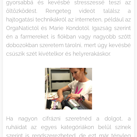
gyorsabbá és kevésbé stresszessé teszi az
öltözködést. Rengeteg videót találsz a
hajtogatási technikákról az interneten, például az
OrgaNatictól és Marie Kondotól. Igazság szerint
én a farmereket is fiókban vagy nagyobb szőtt
dobozokban szeretem tárolni, mert úgy kevésbé
csúszik szét kivételkor és helyrerakáskor.
Ha nagyon cifrázni szeretnéd a dolgot, a
ruháidat az egyes kategóriákon belül színek
szerint is rendszerezheted, de ezt már tényleg