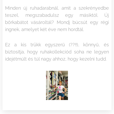
Minden új ruhadarabnál, amit a szekrényedbe
teszel, megszabadulsz egy másiktól. Új
bőrkabátot vásároltál? Mondj búcsút egy régi
ingnek, amelyet két éve nem hordtál.
Ez a kis trükk egyszerű (??!!), könnyű, és
biztosítja, hogy ruhakollekciód soha ne legyen
idejétmúlt és túl nagy ahhoz, hogy kezelni tudd.
2025.01.22
2025.01.22
Nem
A
2026.06.25
2026.06.06
Hogyan
Mi
is
tartós
látszik
történik
olyan
hajszínez