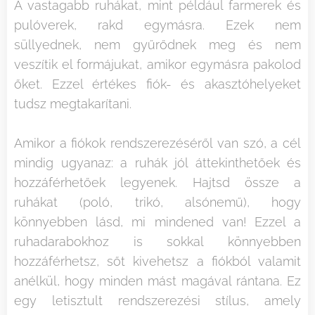
A vastagabb ruhákat, mint például farmerek és
pulóverek, rakd egymásra. Ezek nem
süllyednek, nem gyűrődnek meg és nem
veszítik el formájukat, amikor egymásra pakolod
őket. Ezzel értékes fiók- és akasztóhelyeket
tudsz megtakarítani.
Amikor a fiókok rendszerezéséről van szó, a cél
mindig ugyanaz: a ruhák jól áttekinthetőek és
hozzáférhetőek legyenek. Hajtsd össze a
ruhákat (poló, trikó, alsónemű), hogy
könnyebben lásd, mi mindened van! Ezzel a
ruhadarabokhoz is sokkal könnyebben
hozzáférhetsz, sőt kivehetsz a fiókból valamit
anélkül, hogy minden mást magával rántana. Ez
egy letisztult rendszerezési stílus, amely